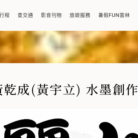
墨創作展
行程
查交通
影音刊物
旅遊服務
暑假FUN雲林
勝水、美景佳境為狀寫表現的內容為主。表現出台灣地理環境的特
乾成(黃宇立) 水墨創