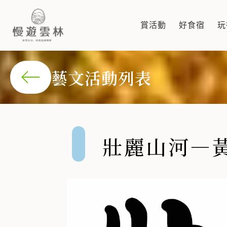
壯麗山河—黃乾成(黃宇立) 水
賞活動
好食宿
玩
黃乾成本次展覽以壯麗山河為主題，亦承先前志向以台灣的名山
藝文活動列表
壯麗山河—黃