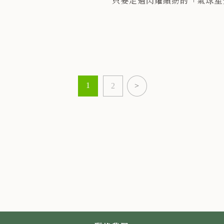
只要走過閃耀繽紛的「氣球星
道」便能打開連接現實與幻想
之門~
進入由「神秘樹精靈」守護的
世界！
1
2
>