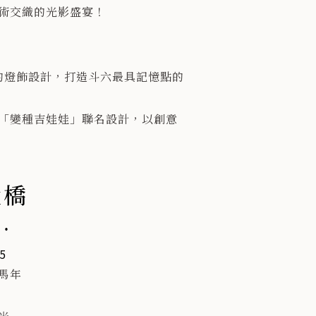
術交織的光影盛宴！
點抽大獎！】
戲還能拿好禮、抽大獎：
筆筒
樣的燈飾設計，打造斗六最具記憶點的
人氣「變種吉娃娃」聯名設計，以創意
吋大電視、氣炸鍋、全聯禮券 等多項驚喜好
大橋
起來開箱最精彩的藝術驚喜吧！❤️
燈
府 #親子活動 #免費入場 #整個雲林都是
5
馬年