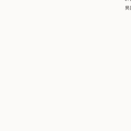
異
節
\
✦

南
其

×

秀

照
