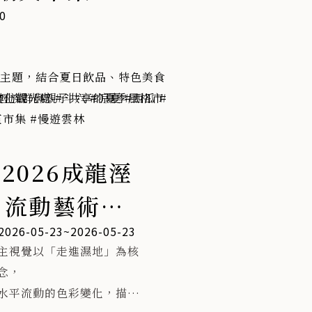
0
氣
」為主題，結合夏日飲品、特色美食
輕族群與親子共享的夏季風格市
文化觀光處
#斗六
#涼夏
#西瓜
#
跟
爽市集
#慢遊雲林
文化｜燒烤輕食｜音樂展演｜草
2026成龍溼
起
 流動藝術饗
夜間停留人潮｜促進品牌行銷交
2026-05-23~2026-05-23
主視覺以「走進濕地」為核
處
星
念，
06/20（六）
水平流動的色彩變化，描繪
日場次）