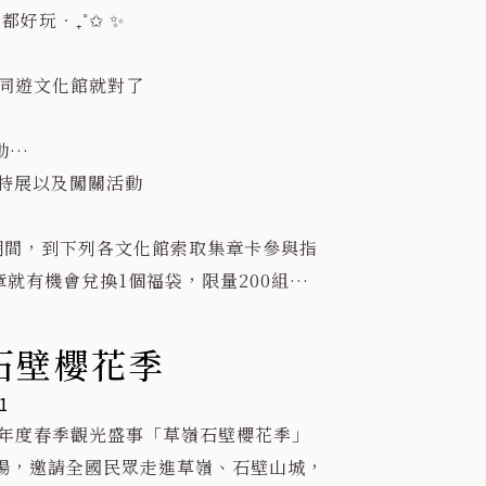
細緻的白色線條，
馬都好玩‧₊˚✩ ✨
藝術作品 《 再生 》 的概
化，
同遊文化館就對了
從環境中生成的節奏與脈
）16:00
動
藝術在濕地之中持續流動與
節特展以及闖關活動
海
的狀態。
以簡約且集中視覺的方式呈
）16:00
)新年期間，到下列各文化館索取集章卡參與指
就有機會兌換1個福袋，限量200組，送
者在閱讀與觀看的同時，
粉
生一種被引導進入場域的沉
嶺石壁櫻花季
。
19:00
m
1
l
年度春季觀光盛事「草嶺石壁櫻花季」
登場，邀請全國民眾走進草嶺、石壁山城，