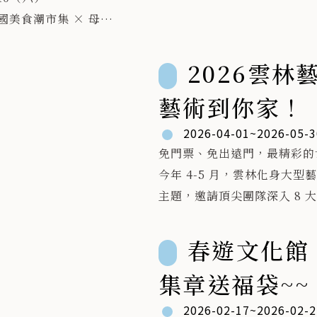
🎶 夏日音樂派對｜重量級卡
濕地
國美食潮市集 × 母親
嗨翻三條崙
推移
週末
💦 沁涼親子水樂園｜小孩放
並融
 2 分鐘帶你環遊世界
電，大人補水
2026雲林
由冷
 活動亮點一次看！/
🏅 星球樂園｜全台唯一‧森
畫面
藝術到你家！
星球樂園
的聚
 異國美食集結（越
🍢 星際補給站｜Happy Hou
讓「
2026-04-01~2026-05-3
・印尼・韓國・土耳
美食支援，滿滿補給
是一
免門票、免出遠門，最精彩的
）
♻️ 永續任務｜SDGs環境教育
動方
今年 4-5 月，雲林化身大
 免費DIY體驗（料理
共同守護海洋
深處
主題，邀請頂尖團隊深入 8
 手作）
下方
等超多元的視覺盛宴！
 精彩舞台演出（泡泡
白天玩水、逛市集、闖任務，
象徵
​一家大小手牽手，作伙來廟
春遊文化館
 × 火舞 × 歌手）
傍晚吹海風、聽音浪、看夕陽
間的
👇
 異國服飾體驗 × 拍
集章送福袋~~
(˶ᵔ ᵕ ᵔ˶)☀️🌊
使整
🚚 【藝術宅急便】精彩巡演
打卡送禮
路徑
📍 第一站：【北港】4/11（六
2026-02-17~2026-02-2
 現場互動活動 × 限