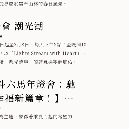
16:00
受專屬於雲林山林的春日風景。
活
。
燈會 潮光潮

8
）19:00
4日起至3月8日，每天下午5點半至晚間10
ights Stream with Heart」、
續「粼光遶境」的詩意與寧靜庇佑，從
意象，延伸至信仰、人群、文化與地方
）19:00
市博物館」的概念，規劃六大子題
5年斗六馬年燈會：馳
幸福新篇章！】
）19:00
1
為主題，象徵著乘風而起的希望力