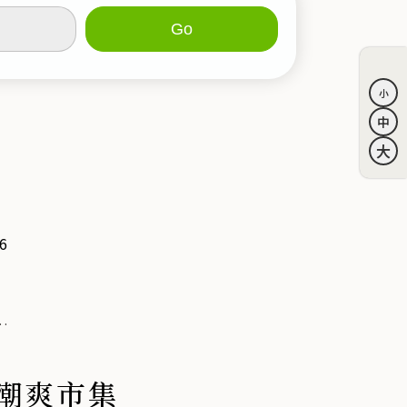
6
ง
夏
x潮爽市集