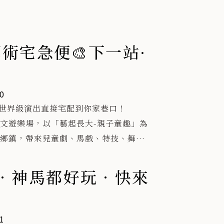
司
水域與時間緩緩
的狀態，
入夕陽暖色，呈現日落時分
藝術宅急便🎨下一站·
轉暖的光影層次。
林
以直式標題置中，強化視覺
焦與指引性，
r
走進濕地」不只是文字，而
0
種向內延伸的行
世界級演出直接宅配到你家巷口！
‧
向，引導觀者的視線往畫面
型藝文遊樂場，以「藝起長大-親子童趣」為
移動。
 大鄉鎮，帶來兒童劇、馬戲、特技、舞蹈
的木棧道延續這樣的動線，
從現實場域逐步進入濕地空
口、校園和公園看戲吧！
．神馬都好玩．快來
過程，
體畫面形成一條明確的進入
場次看這裡
。
）19:00
1