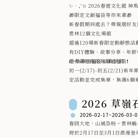
𓇼 𓂃 𝟮𝟬𝟮𝟲 雲西海洋音樂季
中段
​地點：北港1911好庫文化園區
✨‧₊˚✩ 2026春遊文化館 神
體驗名額
𓂃 𓇼
呼應
​團隊：臺灣特技團
🎁限定文創福袋等你來拿🎁
️ 特色品牌市集 × 好
✦ 潮汐之外｜星球之間 ✦
念轉
新春假期何處去？帶親朋好友
好逛一次滿足
◖ 日期｜
如同
​📍 第二站：【土庫】4/18（六
雲林12個文化場館
2026/7/25(六)-7/26(日)
動，
​地點：土庫順安宮
超過120場新春限定動靜態活
味蕾到感官，從白天
◖ 時間｜14:30-19:30
呈現
​團隊：萬花筒劇團
有DIY體驗、故事分享、年
傍晚
◖ 座標｜雲林縣四湖鄉三條崙
擴散
還有最好康的集章送福袋❗
👉集章抽福袋 活動說明
媽媽一起走進異國文
水浴場
整體
​📍 第三站：【大埤】4/26（日
初一(2/17)-初五(2/21
的熱鬧市集🌿✨
(免費入場)
現，
​地點：大埤鄉公所
定活動並完成集章，集滿6個章
讓觀
​團隊：特技空間
完為止喔！
 雲林縣政府文化觀光
\按讚或追蹤雲西海洋音樂季
也產
2026 草
絲專頁/
浸感
​📍 第四站：【台西】5/2（六）
13:00－18:00
https://www.facebook.co
​地點：台西共融公園
2026-02-17~2026-03-0
/yunlinoceanmusicfestiva
​團隊：身聲劇場
春回大地，山城染粉。雲林縣
﹏𓂃﹏𓂃﹏𓂃﹏𓂃﹏𓂃﹏𓂃
將於2月17日至3月1日浪漫