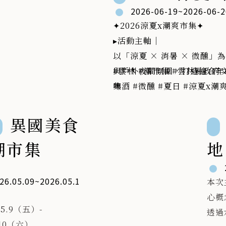
2026-06-19~2026-06-2
✦2026涼夏x潮爽市集✦
號外📢號外📢
▸活動主軸｜
海邊最近不只風很舒服，連空
以「涼夏 × 消暑 × 微醺
都像在偷偷準備驚喜…
與戶外夜間氛圍，打造適合年
#雲林
#潮市集
#雲林縣政府
有人說，夜晚抬頭看會發現「
集
啤酒
#微醺
#夏日
#涼夏x潮
以前不一樣的光」✶⋆.˚
▸活動亮點｜
想知道那是什麼？
氣泡飲｜果汁冰品｜微醺調酒
異國美食
就來 2026 雲西海洋音樂季一
地休憩
解鎖 ⟡
潮市集
地
▸參與效益｜
打造夏季主題品牌曝光｜提升
✦ 亮點搶先看（大家先來猜猜
宴
流｜帶動年輕族群參與
26.05.09~2026.05.1
看）👇
本次
📍地點｜雲林縣政府文化觀光
🪐 經典國際療癒IP｜潮汐與
心概
📅日期｜115/06/19（五）－
 5.9（五）-
球間對話
透過
⏰時間｜13:00－18:00（雙
.10（六）