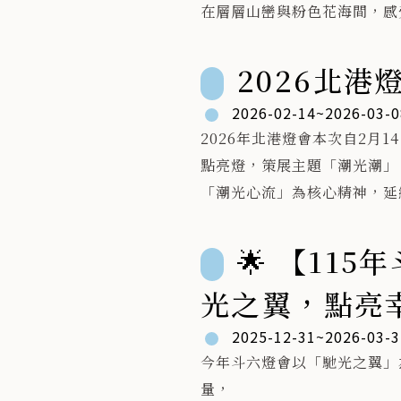
﹏
​📍 第五站：【四湖】5/3（日）
在層層山巒與粉色花海間，感
📣小編提醒：更多亮點、系列
​地點：四湖參天宮
動報名與交通資訊將陸續公開
​團隊：豆子劇團
2026北港
請持續鎖定粉絲專頁𓆝 𓆟 
2026-02-14~2026-03-0
​📍 第六站：【西螺】5/16（六
2026年北港燈會本次自2月1
​地點：西螺福興宮
點亮燈，策展主題「潮光潮」，以「L
​團隊：創造焦點
「潮光心流」為核心精神，延
潮水流轉、迴瀾、生生不息的
​📍 第七站：【古坑】5/17（日
能量的聚湧，並運用「未來城
🌟 【11
​地點：古坑國小操場
​團隊：即將成真火舞團
光之翼，點亮
​📍 第八站：【麥寮】5/30（六
🌟
2025-12-31~2026-03-3
​地點：麥寮社教園區
今年斗六燈會以「馳光之翼」
​團隊：舞工廠舞團
量，