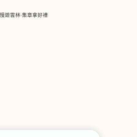
慢遊雲林·集章拿好禮