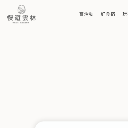
節慶活動
賞活動
好食宿
玩
慢遊雲林，享受生活 就是這麼簡單