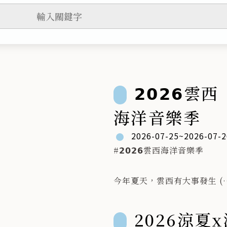
𝟮𝟬𝟮𝟲雲西
海洋音樂季
2026-07-25~2026-07-2
#𝟮𝟬𝟮𝟲雲西海洋音樂季
今年夏天，雲西有大事發生 (
•̀_•́)ง🌊
三條崙海水浴場——即將出現
2026涼夏
日舞台 🏖️✨