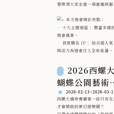
要帶領大家走進一場童趣與藝
​🎁 【好康報報：看演出，集
現場發放限量「集點卡」，看
本次燈會精彩亮點：
​集滿 3場 換：迷你貨櫃收納
• 十大主題燈區： 豐富多
​集滿 5場 換：折疊露營椅
燈會風景。
​集滿 7場 換：折疊收納箱
• 首度聯名 IP： 結合超
與活力為燈會注入全新能量。
🔥 每場更有機會抽出 55
禮！
2026西螺
​這個週末，就帶上全家人，一
蝴蝶公園藝術
​#雲林藝術宅急便 #雲林縣政
節
2026-02-13~2026-03-1
藝文遊樂場
西螺大橋旁竟藏著一座只有在
才會開啟的夢幻遊樂園？