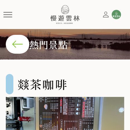
燚茶咖啡
特別推薦他們的黃金蕎麥茶，口感甘甜卻不苦澀，既解渴又
熱門景點
燚茶咖啡