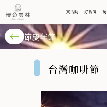
台灣咖啡節
台灣咖啡與它們的產地古坑和華山咖啡有其美譽，被稱為台
賞活動
好食宿
玩
節慶年節
台灣咖啡節