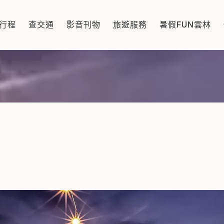
灣的咖啡原鄉及其產地，每年11月秋高氣爽時，當地所舉辦
行程
查交通
影音刊物
旅遊服務
暑假FUN雲林