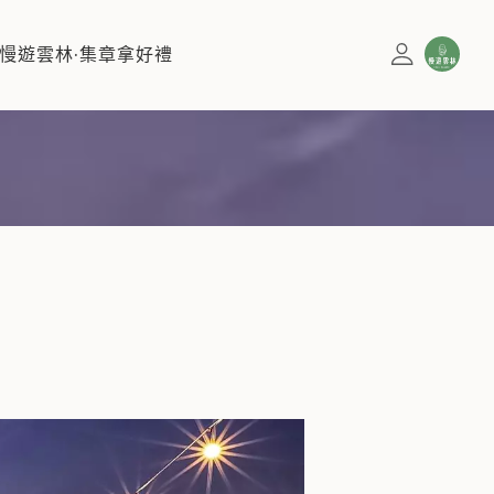
的台灣咖啡節活動不僅有品質保證的杯測、生豆評鑑，精品
慢遊雲林·集章拿好禮