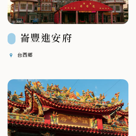
崙豐進安府
台西鄉