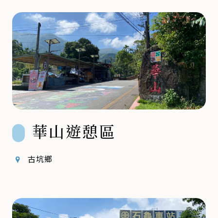
華山遊憩區
古坑鄉