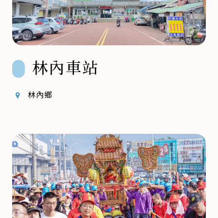
林內車站
林內鄉