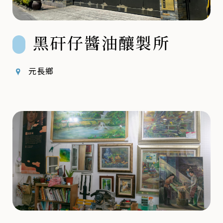
黑矸仔醬油釀製所
元長鄉