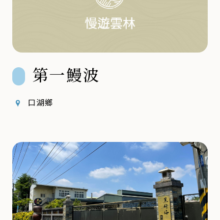
第一鰻波
口湖鄉