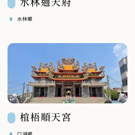
水林通天府
水林鄉
椬梧順天宮
口湖鄉