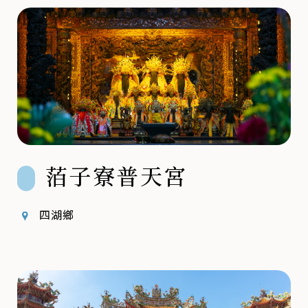
萡子寮普天宮
四湖鄉