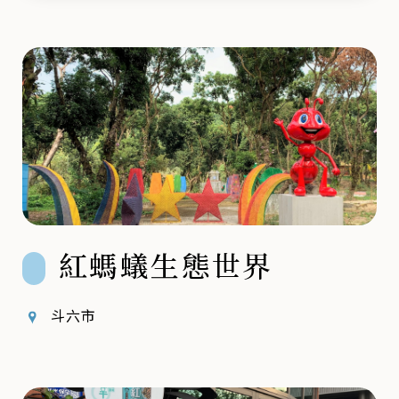
鍵
字
紅螞蟻生態世界
斗六市