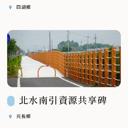
四湖鄉
北水南引資源共享碑
元長鄉