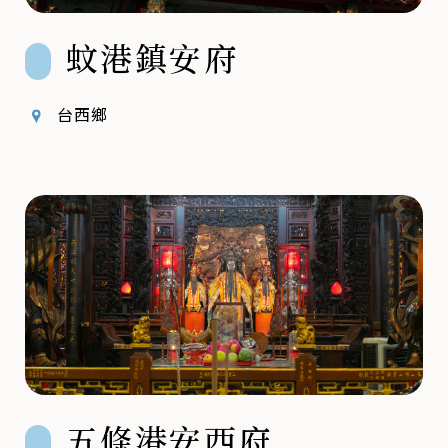
蚊港鎮安府
台西鄉
五條港安西府