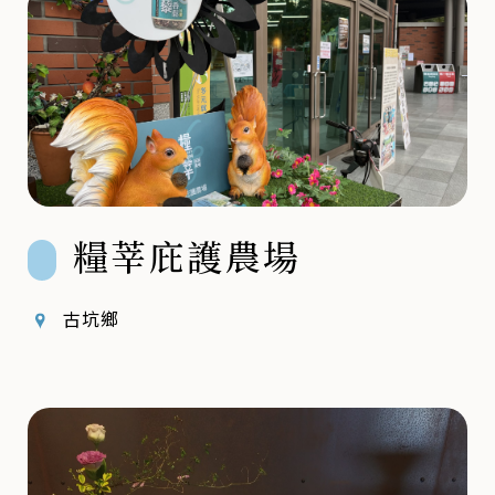
糧莘庇護農場
古坑鄉