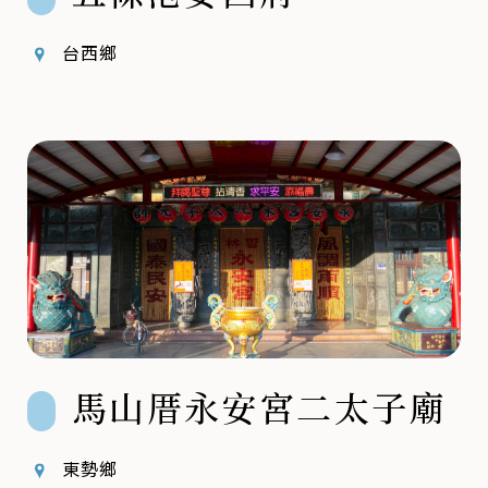
台西鄉
馬山厝永安宮二太子廟
東勢鄉