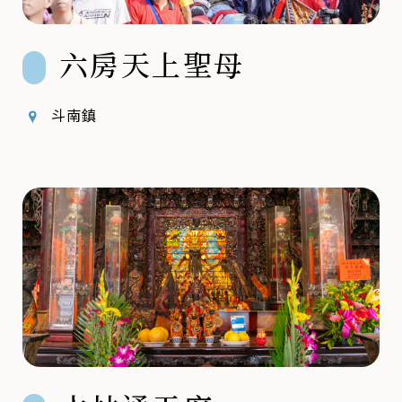
六房天上聖母
斗南鎮