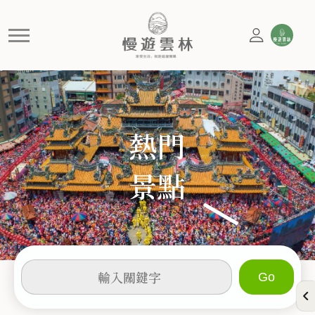
景點
好玩
熱門
景點
輸
入
關