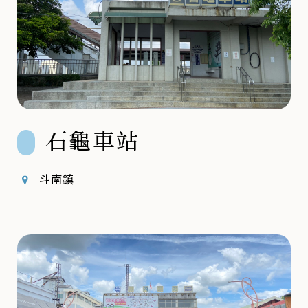
石龜車站
斗南鎮